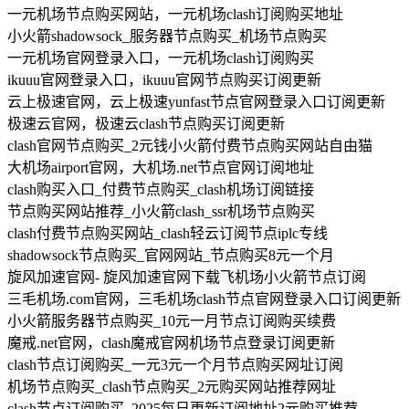
一元机场节点购买网站，一元机场clash订阅购买地址
小火箭shadowsock_服务器节点购买_机场节点购买
一元机场官网登录入口，一元机场clash订阅购买
ikuuu官网登录入口，ikuuu官网节点购买订阅更新
云上极速官网，云上极速yunfast节点官网登录入口订阅更新
极速云官网，极速云clash节点购买订阅更新
clash官网节点购买_2元钱小火箭付费节点购买网站自由猫
大机场airport官网，大机场.net节点官网订阅地址
clash购买入口_付费节点购买_clash机场订阅链接
节点购买网站推荐_小火箭clash_ssr机场节点购买
clash付费节点购买网站_clash轻云订阅节点iplc专线
shadowsock节点购买_官网网站_节点购买8元一个月
旋风加速官网- 旋风加速官网下载飞机场小火箭节点订阅
三毛机场.com官网，三毛机场clash节点官网登录入口订阅更新
小火箭服务器节点购买_10元一月节点订阅购买续费
魔戒.net官网，clash魔戒官网机场节点登录订阅更新
clash节点订阅购买_一元3元一个月节点购买网址订阅
机场节点购买_clash节点购买_2元购买网站推荐网址
clash节点订阅购买_2025每日更新订阅地址2元购买推荐