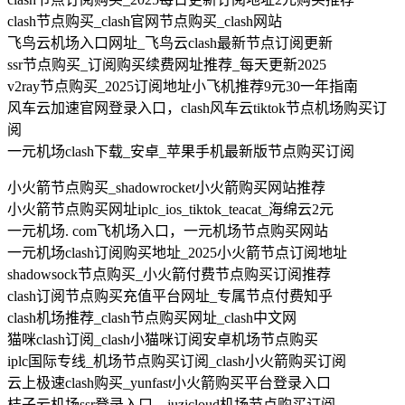
clash节点购买_clash官网节点购买_clash网站
飞鸟云机场入口网址_飞鸟云clash最新节点订阅更新
ssr节点购买_订阅购买续费网址推荐_每天更新2025
v2ray节点购买_2025订阅地址小飞机推荐9元30一年指南
风车云加速官网登录入口，clash风车云tiktok节点机场购买订
阅
一元机场clash下载_安卓_苹果手机最新版节点购买订阅
小火箭节点购买_shadowrocket小火箭购买网站推荐
小火箭节点购买网址iplc_ios_tiktok_teacat_海绵云2元
一元机场. com飞机场入口，一元机场节点购买网站
一元机场clash订阅购买地址_2025小火箭节点订阅地址
shadowsock节点购买_小火箭付费节点购买订阅推荐
clash订阅节点购买充值平台网址_专属节点付费知乎
clash机场推荐_clash节点购买网址_clash中文网
猫咪clash订阅_clash小猫咪订阅安卓机场节点购买
iplc国际专线_机场节点购买订阅_clash小火箭购买订阅
云上极速clash购买_yunfast小火箭购买平台登录入口
桔子云机场ssr登录入口，juzicloud机场节点购买订阅