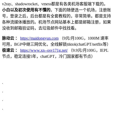
v2ray、shadowrocket、vmess都是有各类机场客服端下载的。
小白以及初次使用有不懂的
，下面的随便选一个机场，注册账
号，登录之后，后台都是有全套教程的，非常简单。都是支持
各种流媒体播放的。机场节点网站基本上都是邮箱注册，如果
没收到邮箱验证码，去垃圾邮件中找找看。
脉动云 ：
https://maidongyun.com
（9元/月100G，1000M 速率
可用，BGP中继三网优化，全线解锁|tiktok|chatGPT/netflix等）
极速云 ：
https://www.xn--osv171g.net/
（9.9元/月100G，IEPL
节点，稳定连接5年，chatGPT，冷门国家都有节点）
.
.
.
.