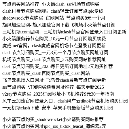
节点购买网站推荐_小火箭clash_ssr机场节点购买
clash付费节点购买网站_clash轻云订阅节点iplc专线
shadowsock节点购买_官网网站_节点购买8元一个月
旋风加速官网- 旋风加速官网下载飞机场小火箭节点订阅
三毛机场.com官网，三毛机场clash节点官网登录入口订阅更新
小火箭服务器节点购买_10元一月节点订阅购买续费
魔戒.net官网，clash魔戒官网机场节点登录订阅更新
clash节点订阅购买_一元3元一个月节点购买网址订阅
机场节点购买_clash节点购买_2元购买网站推荐网址
clash节点订阅购买_2025每日更新订阅地址2元购买推荐
clash节点购买_clash官网节点购买_clash网站
飞鸟云机场入口网址_飞鸟云clash最新节点订阅更新
ssr节点购买_订阅购买续费网址推荐_每天更新2025
v2ray节点购买_2025订阅地址小飞机推荐9元30一年指南
风车云加速官网登录入口，clash风车云tiktok节点机场购买订阅
一元机场clash下载_安卓_苹果手机最新版节点购买订阅
小火箭节点购买_shadowrocket小火箭购买网站推荐
小火箭节点购买网址iplc_ios_tiktok_teacat_海绵云2元