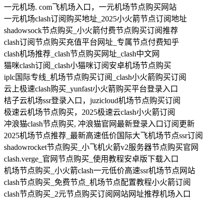
一元机场. com飞机场入口，一元机场节点购买网站
一元机场clash订阅购买地址_2025小火箭节点订阅地址
shadowsock节点购买_小火箭付费节点购买订阅推荐
clash订阅节点购买充值平台网址_专属节点付费知乎
clash机场推荐_clash节点购买网址_clash中文网
猫咪clash订阅_clash小猫咪订阅安卓机场节点购买
iplc国际专线_机场节点购买订阅_clash小火箭购买订阅
云上极速clash购买_yunfast小火箭购买平台登录入口
桔子云机场ssr登录入口，juzicloud机场节点购买订阅
极速云机场节点购买，2025极速云clash小火箭订阅
冲浪猫clash节点购买, 冲浪猫官网最新登录入口订阅更新
2025机场节点推荐_最新高速低价国际大飞机场节点ssr订阅
shadowrocket节点购买_小飞机火箭v2服务器节点购买官网
clash.verge_官网节点购买_使用教程安卓版下载入口
机场节点购买_小火箭clash一元低价高速ssr机场节点网站
clash节点购买_免费节点_机场节点配置教程小火箭订阅
clash节点购买_2元节点购买订阅网站网址推荐机场入口