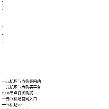
.
.
.
.
.
.
一元机场节点购买网站
一元机场节点购买平台
clash节点订阅购买
一元飞机场官网入口
一元机场ssr