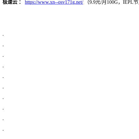
极速云 ：
https://www.xn--osv171g.net/
（9.9元/月100G，IE
.
.
.
.
.
.
.
.
.
.