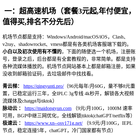
一：超高速机场（套餐3元起,年付便宜，
值得买,排名不分先后）
机场节点都是支持：Windows/Android/macOS/iOS，Clash、
v2ray、shadowrocket、vmess都是有各类机场客服端下载的。
小白以及初次使用有不懂的
，下面的随便选一个机场，注册账
号，登录之后，后台都是有全套教程的，非常简单。都是支持
各种流媒体播放的。机场节点网站基本上都是邮箱注册，如果
没收到邮箱验证码，去垃圾邮件中找找看。
青云梯：
https://qingyunti.pro/
（96元每年/月60G，量不够8元重
置，已稳定运行三年，全IPLC 3g专线 4k秒开，解锁各大视频
流媒体及chatgpt与tiktok）
脉动云 ：
https://maidongyun.com
（9元/月100G，1000M 速率
可用，BGP中继三网优化，全线解锁|tiktok|chatGPT/netflix等）
极速云 ：
https://www.xn--osv171g.net/
（9.9元/月100G，IEPL
节点，稳定连接5年，chatGPT，冷门国家都有节点）