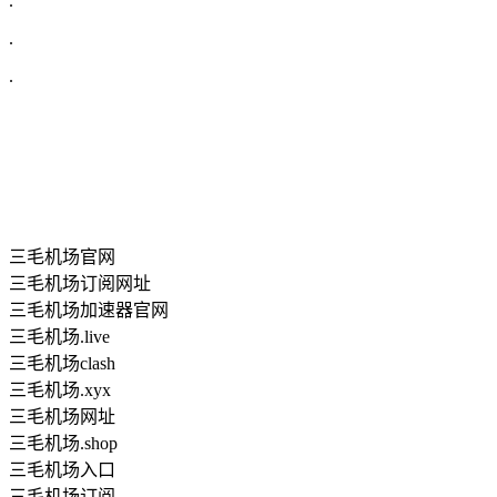
.
.
.
三毛机场官网
三毛机场订阅网址
三毛机场加速器官网
三毛机场.live
三毛机场clash
三毛机场.xyx
三毛机场网址
三毛机场.shop
三毛机场入口
三毛机场订阅