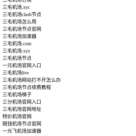
三毛机场.xyc
三毛机场clash节点
三毛机场怎么用
三毛机场节点官网
三毛机场加速器
三毛机场.com
三毛机场.xyz
三毛机场节点
一元机场官网入口
三毛机场live
三毛机场网站打不开怎么办
三毛机场节点续费教程
三毛机场梯子
三分机场官网入口
三毛机场官网地址
特价机场官网
赔钱机场节点官网
一元飞机场加速器