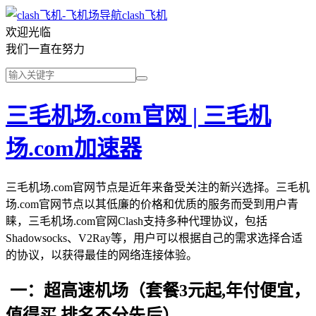
clash飞机
欢迎光临
我们一直在努力
三毛机场.com官网 | 三毛机
场.com加速器
三毛机场.com官网节点是近年来备受关注的新兴选择。三毛机
场.com官网节点以其低廉的价格和优质的服务而受到用户青
睐，三毛机场.com官网Clash支持多种代理协议，包括
Shadowsocks、V2Ray等，用户可以根据自己的需求选择合适
的协议，以获得最佳的网络连接体验。
一：超高速机场（套餐3元起,年付便宜，
值得买,排名不分先后）