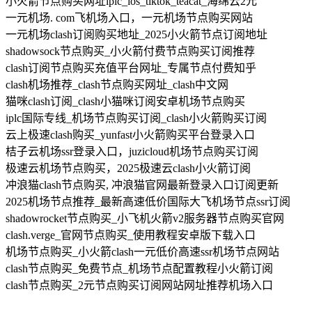
小火箭节点购买网址iplc_ios_tiktok_teacat_海绵云2元
一元机场. com飞机场入口，一元机场节点购买网站
一元机场clash订阅购买地址_2025小火箭节点订阅地址
shadowsock节点购买_小火箭付费节点购买订阅推荐
clash订阅节点购买充值平台网址_专属节点付费知乎
clash机场推荐_clash节点购买网址_clash中文网
猫咪clash订阅_clash小猫咪订阅安卓机场节点购买
iplc国际专线_机场节点购买订阅_clash小火箭购买订阅
云上极速clash购买_yunfast小火箭购买平台登录入口
桔子云机场ssr登录入口，juzicloud机场节点购买订阅
极速云机场节点购买，2025极速云clash小火箭订阅
冲浪猫clash节点购买, 冲浪猫官网最新登录入口订阅更新
2025机场节点推荐_最新高速低价国际大飞机场节点ssr订阅
shadowrocket节点购买_小飞机火箭v2服务器节点购买官网
clash.verge_官网节点购买_使用教程安卓版下载入口
机场节点购买_小火箭clash一元低价高速ssr机场节点网站
clash节点购买_免费节点_机场节点配置教程小火箭订阅
clash节点购买_2元节点购买订阅网站网址推荐机场入口