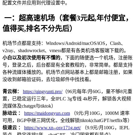
配置文件并应用到代理设置中。
一：超高速机场（套餐3元起,年付便宜，
值得买,排名不分先后）
机场节点都是支持：Windows/Android/macOS/iOS，Clash、
v2ray、shadowrocket、vmess都是有各类机场客服端下载的。
小白以及初次使用有不懂的
，下面的随便选一个机场，注册账
号，登录之后，后台都是有全套教程的，非常简单。都是支持
各种流媒体播放的。机场节点网站基本上都是邮箱注册，如果
没收到邮箱验证码，去垃圾邮件中找找看。
青云梯：
https://qingyunti.pro/
（96元每年/月60G，量不够8元重
置，已稳定运行三年，全IPLC 3g专线 4k秒开，解锁各大视频
流媒体及chatgpt与tiktok）
脉动云 ：
https://maidongyun.com
（9元/月100G，1000M 速率
可用，BGP中继三网优化，全线解锁|tiktok|chatGPT/netflix等）
极速云 ：
https://www.xn--osv171g.net/
（9.9元/月100G，IEPL
节点，稳定连接5年，chatGPT，冷门国家都有节点）