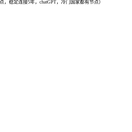
PL节点，稳定连接5年，chatGPT，冷门国家都有节点）