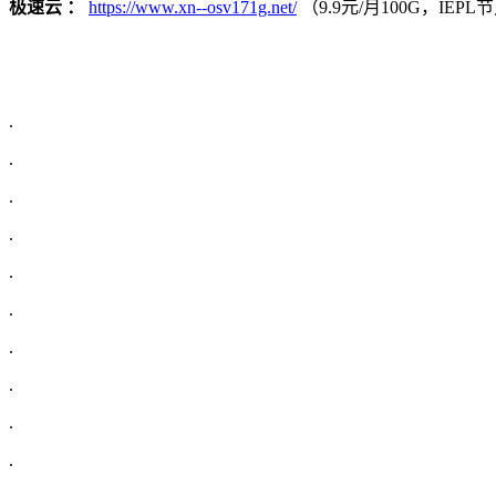
极速云 ：
https://www.xn--osv171g.net/
（9.9元/月100G，IE
.
.
.
.
.
.
.
.
.
.