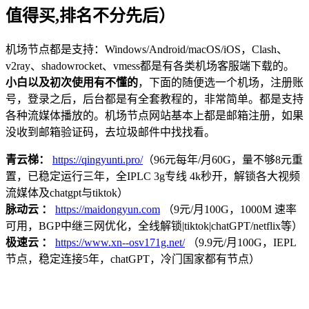
值得买,排名不分先后）
机场节点都是支持：Windows/Android/macOS/iOS，Clash、
v2ray、shadowrocket、vmess都是有各类机场客服端下载的。
小白以及初次使用有不懂的
，下面的随便选一个机场，注册账
号，登录之后，后台都是有全套教程的，非常简单。都是支持
各种流媒体播放的。机场节点网站基本上都是邮箱注册，如果
没收到邮箱验证码，去垃圾邮件中找找看。
青云梯：
https://qingyunti.pro/
（96元每年/月60G，量不够8元重
置，已稳定运行三年，全IPLC 3g专线 4k秒开，解锁各大视频
流媒体及chatgpt与tiktok）
脉动云 ：
https://maidongyun.com
（9元/月100G，1000M 速率
可用，BGP中继三网优化，全线解锁|tiktok|chatGPT/netflix等）
极速云 ：
https://www.xn--osv171g.net/
（9.9元/月100G，IEPL
节点，稳定连接5年，chatGPT，冷门国家都有节点）