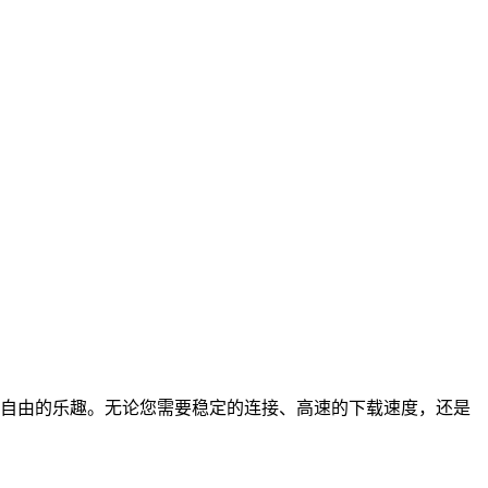
网络自由的乐趣。无论您需要稳定的连接、高速的下载速度，还是