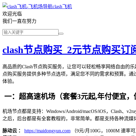
clash飞机
欢迎光临
我们一直在努力
clash节点购买_2元节点购
高品质的Clash节点购买服务，让您可以轻松畅享网络自由的
点购买服务提供多种节点选项，满足您不同的需求和预算。通
体验。
一：超高速机场（套餐3元起,年付便宜，
机场节点都是支持：Windows/Android/macOS/iOS，Clash、
之后，后台都是有全套教程的，非常简单。都是支持各种流媒
脉动云 ：
https://maidongyun.com
（9元/月100G，1000M 速率可用