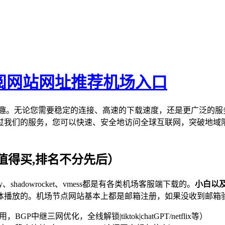
买订阅网站网址推荐机场入口
乐趣。无论您需要稳定的连接、高速的下载速度，还是更广泛的服务
过我们的服务，您可以快速、安全地访问全球互联网，突破地域
值得买,排名不分先后）
v2ray、shadowrocket、vmess都是有各类机场客服端下载的。
小白以
体播放的。机场节点网站基本上都是邮箱注册，如果没收到邮箱
，BGP中继三网优化，全线解锁|tiktok|chatGPT/netflix等）