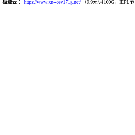
极速云 ：
https://www.xn--osv171g.net/
（9.9元/月100G，IE
.
.
.
.
.
.
.
.
.
.