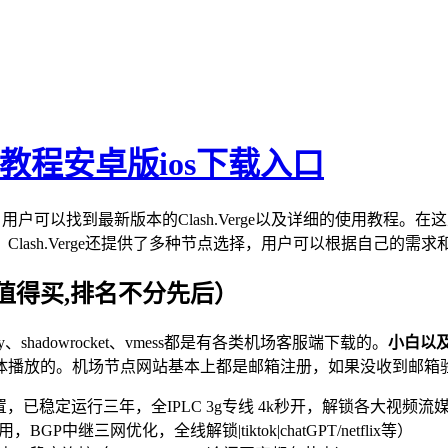
使用教程安卓版ios下载入口
径。在页面上，用户可以找到最新版本的Clash.Verge以及详细的使
lash.Verge还提供了多种节点选择，用户可以根据自己的需
值得买,排名不分先后）
v2ray、shadowrocket、vmess都是有各类机场客服端下载的。
小白以
体播放的。机场节点网站基本上都是邮箱注册，如果没收到邮箱
，已稳定运行三年，全IPLC 3g专线 4k秒开，解锁各大视频流媒体及ch
，BGP中继三网优化，全线解锁|tiktok|chatGPT/netflix等）