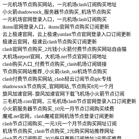
一元机场节点购买网站，一元机场clash订阅购买地址
小火箭shadowsock_服务器节点购买_机场节点购买
一元机场官网登录入口，一元机场clash订阅购买
ikuuu官网登录入口，ikuuu官网节点购买订阅更新
云上极速官网，云上极速yunfast节点官网登录入口订阅更新
极速云官网，极速云clash节点购买订阅更新
clash官网节点购买_2元钱小火箭付费节点购买网站自由猫
大机场airport官网，大机场.net节点官网订阅地址
clash购买入口_付费节点购买_clash机场订阅链接
节点购买网站推荐_小火箭clash_ssr机场节点购买
clash付费节点购买网站_clash轻云订阅节点iplc专线
shadowsock节点购买_官网网站_节点购买8元一个月
旋风加速官网- 旋风加速官网下载飞机场小火箭节点订阅
三毛机场.com官网，三毛机场clash节点官网登录入口订阅更新
小火箭服务器节点购买_10元一月节点订阅购买续费
魔戒.net官网，clash魔戒官网机场节点登录订阅更新
clash节点订阅购买_一元3元一个月节点购买网址订阅
机场节点购买_clash节点购买_2元购买网站推荐网址
clash节点订阅购买_2025每日更新订阅地址2元购买推荐