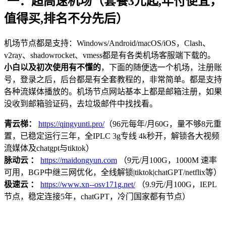
一：超高速机场（套餐3元起,年付便宜，
值得买,排名不分先后）
机场节点都是支持：Windows/Android/macOS/iOS，Clash、
v2ray、shadowrocket、vmess都是有各类机场客服端下载的。
小白以及初次使用有不懂的
，下面的随便选一个机场，注册账
号，登录之后，后台都是有全套教程的，非常简单。都是支持
各种流媒体播放的。机场节点网站基本上都是邮箱注册，如果
没收到邮箱验证码，去垃圾邮件中找找看。
青云梯：
https://qingyunti.pro/
（96元每年/月60G，量不够8元重
置，已稳定运行三年，全IPLC 3g专线 4k秒开，解锁各大视频
流媒体及chatgpt与tiktok）
脉动云 ：
https://maidongyun.com
（9元/月100G，1000M 速率
可用，BGP中继三网优化，全线解锁|tiktok|chatGPT/netflix等）
极速云 ：
https://www.xn--osv171g.net/
（9.9元/月100G，IEPL
节点，稳定连接5年，chatGPT，冷门国家都有节点）