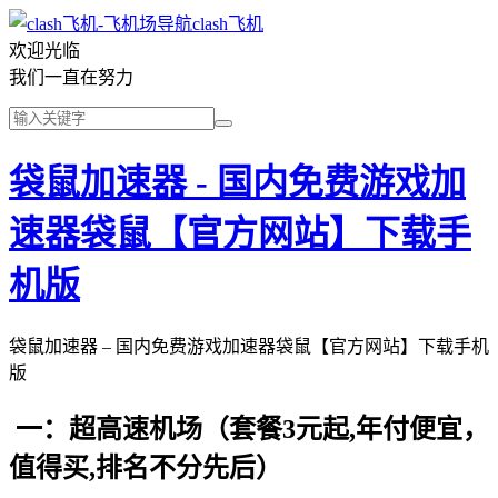
clash飞机
欢迎光临
我们一直在努力
袋鼠加速器 - 国内免费游戏加
速器袋鼠【官方网站】下载手
机版
袋鼠加速器 – 国内免费游戏加速器袋鼠【官方网站】下载手机
版
一：超高速机场（套餐3元起,年付便宜，
值得买,排名不分先后）