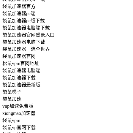
袋鼠加速器官方
袋鼠加速器pc端
袋鼠加速器pc版下载
袋鼠加速器电脑端下载
袋鼠加速器官网登录入口
袋鼠加速器电脑下载
袋鼠加速器一连全世界
袋鼠加速器官网
松鼠vpm官网地址
袋鼠加速器电脑端
袋鼠加速器下载
袋鼠加速器最新版
袋鼠梯子
袋鼠加速
vnp加速免费版
xiongmao加速器
袋鼠vpm
袋鼠vp官网下载