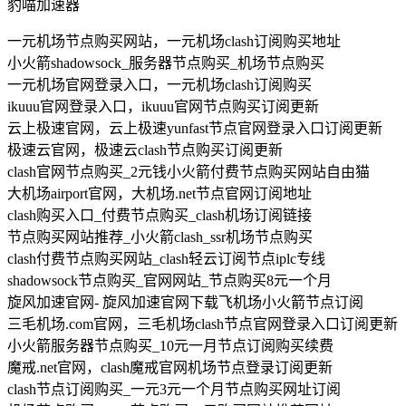
豹喵加速器
一元机场节点购买网站，一元机场clash订阅购买地址
小火箭shadowsock_服务器节点购买_机场节点购买
一元机场官网登录入口，一元机场clash订阅购买
ikuuu官网登录入口，ikuuu官网节点购买订阅更新
云上极速官网，云上极速yunfast节点官网登录入口订阅更新
极速云官网，极速云clash节点购买订阅更新
clash官网节点购买_2元钱小火箭付费节点购买网站自由猫
大机场airport官网，大机场.net节点官网订阅地址
clash购买入口_付费节点购买_clash机场订阅链接
节点购买网站推荐_小火箭clash_ssr机场节点购买
clash付费节点购买网站_clash轻云订阅节点iplc专线
shadowsock节点购买_官网网站_节点购买8元一个月
旋风加速官网- 旋风加速官网下载飞机场小火箭节点订阅
三毛机场.com官网，三毛机场clash节点官网登录入口订阅更新
小火箭服务器节点购买_10元一月节点订阅购买续费
魔戒.net官网，clash魔戒官网机场节点登录订阅更新
clash节点订阅购买_一元3元一个月节点购买网址订阅