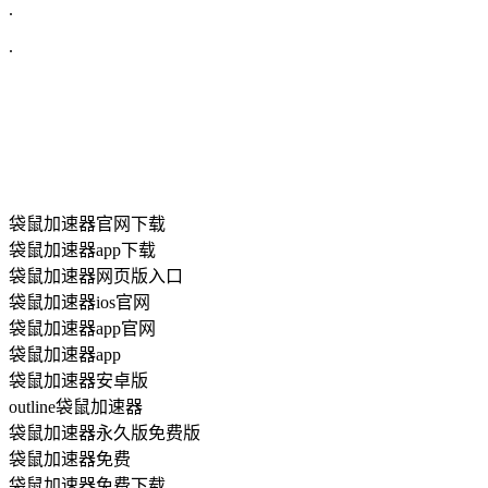
.
.
袋鼠加速器官网下载
袋鼠加速器app下载
袋鼠加速器网页版入口
袋鼠加速器ios官网
袋鼠加速器app官网
袋鼠加速器app
袋鼠加速器安卓版
outline袋鼠加速器
袋鼠加速器永久版免费版
袋鼠加速器免费
袋鼠加速器免费下载