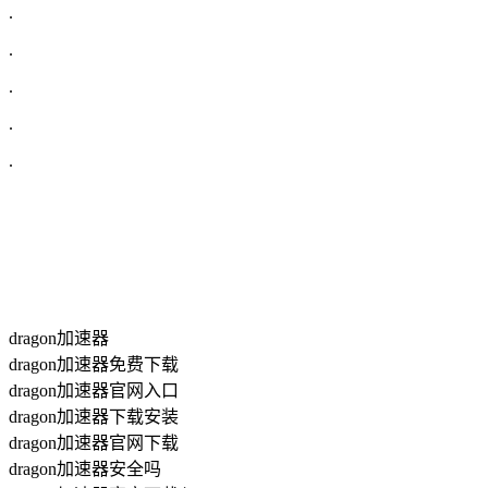
.
.
.
.
.
dragon加速器
dragon加速器免费下载
dragon加速器官网入口
dragon加速器下载安装
dragon加速器官网下载
dragon加速器安全吗