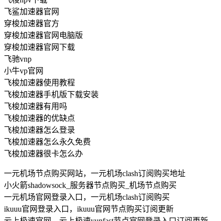
飞鲨加速器官网
穿梭加速器官方
穿梭加速器官网电脑版
穿梭加速器官网下载
飞驰vnp
小牛vp官网
飞梭加速器使用教程
飞梭加速器手机版下载安装
飞梭加速器有用吗
飞梭加速器的优缺点
飞梭加速器怎么登录
飞梭加速器怎么永久免费
飞梭加速器很卡怎么办
一元机场节点购买网站，一元机场clash订阅购买地址
小火箭shadowsock_服务器节点购买_机场节点购买
一元机场官网登录入口，一元机场clash订阅购买
ikuuu官网登录入口，ikuuu官网节点购买订阅更新
云上极速官网，云上极速yunfast节点官网登录入口订阅更新