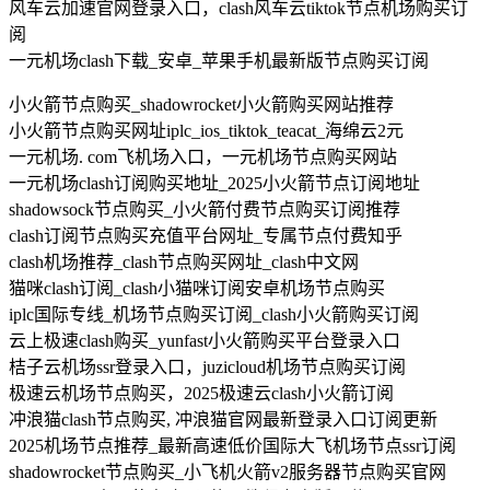
风车云加速官网登录入口，clash风车云tiktok节点机场购买订
阅
一元机场clash下载_安卓_苹果手机最新版节点购买订阅
小火箭节点购买_shadowrocket小火箭购买网站推荐
小火箭节点购买网址iplc_ios_tiktok_teacat_海绵云2元
一元机场. com飞机场入口，一元机场节点购买网站
一元机场clash订阅购买地址_2025小火箭节点订阅地址
shadowsock节点购买_小火箭付费节点购买订阅推荐
clash订阅节点购买充值平台网址_专属节点付费知乎
clash机场推荐_clash节点购买网址_clash中文网
猫咪clash订阅_clash小猫咪订阅安卓机场节点购买
iplc国际专线_机场节点购买订阅_clash小火箭购买订阅
云上极速clash购买_yunfast小火箭购买平台登录入口
桔子云机场ssr登录入口，juzicloud机场节点购买订阅
极速云机场节点购买，2025极速云clash小火箭订阅
冲浪猫clash节点购买, 冲浪猫官网最新登录入口订阅更新
2025机场节点推荐_最新高速低价国际大飞机场节点ssr订阅
shadowrocket节点购买_小飞机火箭v2服务器节点购买官网