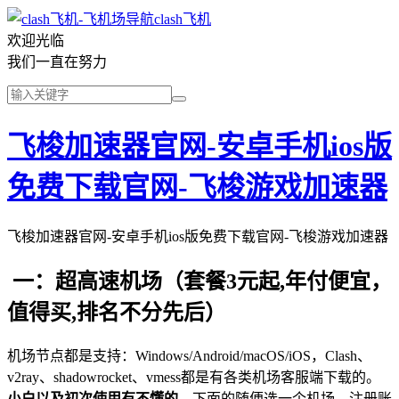
clash飞机
欢迎光临
我们一直在努力
飞梭加速器官网-安卓手机ios版
免费下载官网-飞梭游戏加速器
飞梭加速器官网-安卓手机ios版免费下载官网-飞梭游戏加速器
一：超高速机场（套餐3元起,年付便宜，
值得买,排名不分先后）
机场节点都是支持：Windows/Android/macOS/iOS，Clash、
v2ray、shadowrocket、vmess都是有各类机场客服端下载的。
小白以及初次使用有不懂的
，下面的随便选一个机场，注册账