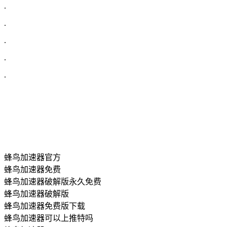
.
.
.
.
.
蜂鸟加速器官方
蜂鸟加速器免费
蜂鸟加速器破解版永久免费
蜂鸟加速器破解版
蜂鸟加速器免费版下载
蜂鸟加速器可以上推特吗