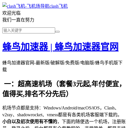
clash飞机
欢迎光临
我们一直在努力
蜂鸟加速器 | 蜂鸟加速器官网
蜂鸟加速器官网-最新版/破解版/免费版/电脑版/蜂鸟手机版下
载
一：超高速机场（套餐3元起,年付便宜，
值得买,排名不分先后）
机场节点都是支持：Windows/Android/macOS/iOS，Clash、
v2ray、shadowrocket、vmess都是有各类机场客服端下载的。
小白以及初次使用有不懂的
，下面的随便选一个机场，注册账