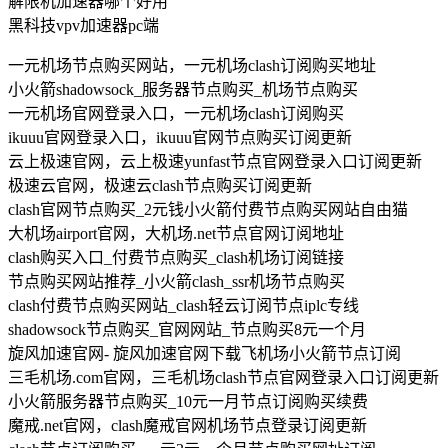
解限机加速器哪个好用
黑科技vpv加速器pc端
一元机场节点购买网站，一元机场clash订阅购买地址
小火箭shadowsock_服务器节点购买_机场节点购买
一元机场官网登录入口，一元机场clash订阅购买
ikuuu官网登录入口，ikuuu官网节点购买订阅更新
云上极速官网，云上极速yunfast节点官网登录入口订阅更新
极速云官网，极速云clash节点购买订阅更新
clash官网节点购买_2元钱小火箭付费节点购买网站自由猫
大机场airport官网，大机场.net节点官网订阅地址
clash购买入口_付费节点购买_clash机场订阅链接
节点购买网站推荐_小火箭clash_ssr机场节点购买
clash付费节点购买网站_clash轻云订阅节点iplc专线
shadowsock节点购买_官网网站_节点购买8元一个月
旋风加速官网- 旋风加速官网下载飞机场小火箭节点订阅
三毛机场.com官网，三毛机场clash节点官网登录入口订阅更新
小火箭服务器节点购买_10元一月节点订阅购买续费
魔戒.net官网，clash魔戒官网机场节点登录订阅更新