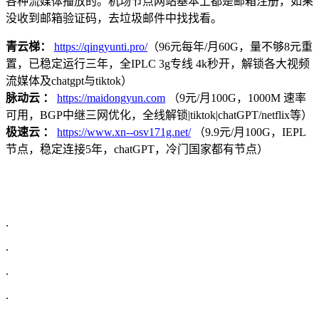
各种流媒体播放的。机场节点网站基本上都是邮箱注册，如果
没收到邮箱验证码，去垃圾邮件中找找看。
青云梯：
https://qingyunti.pro/
（96元每年/月60G，量不够8元重
置，已稳定运行三年，全IPLC 3g专线 4k秒开，解锁各大视频
流媒体及chatgpt与tiktok）
脉动云 ：
https://maidongyun.com
（9元/月100G，1000M 速率
可用，BGP中继三网优化，全线解锁|tiktok|chatGPT/netflix等）
极速云 ：
https://www.xn--osv171g.net/
（9.9元/月100G，IEPL
节点，稳定连接5年，chatGPT，冷门国家都有节点）
.
.
.
.