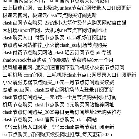
ikuuu官网登录入口，ikuuu官网节点购买订阅更新
云上极速官网，云上极速yunfast节点官网登录入口订阅更新
极速云官网，极速云clash节点购买订阅更新
clash官网节点购买_2元钱小火箭付费节点购买网站自由猫
大机场airport官网，大机场.net节点官网订阅地址
clash购买入口_付费节点购买_clash机场订阅链接
节点购买网站推荐_小火箭clash_ssr机场节点购买
clash付费节点购买网站_clash轻云订阅节点iplc专线
shadowsock节点购买_官网网站_节点购买8元一个月
旋风加速官网- 旋风加速官网下载飞机场小火箭节点订阅
三毛机场.com官网，三毛机场clash节点官网登录入口订阅更新
小火箭服务器节点购买_10元一月节点订阅购买续费
魔戒.net官网，clash魔戒官网机场节点登录订阅更新
clash节点订阅购买_一元3元一个月节点购买网址订阅
机场节点购买_clash节点购买_2元购买网站推荐网址
clash节点订阅购买_2025每日更新订阅地址2元购买推荐
clash节点购买_clash官网节点购买_clash网站
飞鸟云机场入口网址_飞鸟云clash最新节点订阅更新
ssr节点购买_订阅购买续费网址推荐_每天更新2025