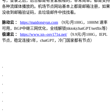
号，登录之后，后台都是有全套教程的，非常简单。都是支持
各种流媒体播放的。机场节点网站基本上都是邮箱注册，如果
没收到邮箱验证码，去垃圾邮件中找找看。
脉动云 ：
https://maidongyun.com
（9元/月100G，1000M 速率
可用，BGP中继三网优化，全线解锁|tiktok|chatGPT/netflix等）
极速云 ：
https://www.xn--osv171g.net/
（9.9元/月100G，IEPL
节点，稳定连接5年，chatGPT，冷门国家都有节点）
.
.
.
.
.
.