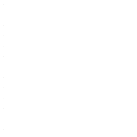
.
.
.
.
.
.
.
.
.
.
.
.
.