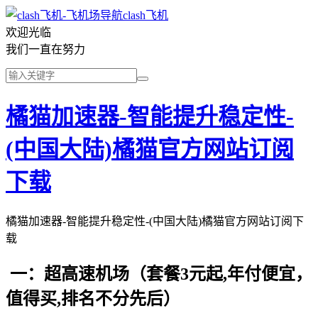
clash飞机
欢迎光临
我们一直在努力
橘猫加速器-智能提升稳定性-
(中国大陆)橘猫官方网站订阅
下载
橘猫加速器-智能提升稳定性-(中国大陆)橘猫官方网站订阅下
载
一：超高速机场（套餐3元起,年付便宜，
值得买,排名不分先后）