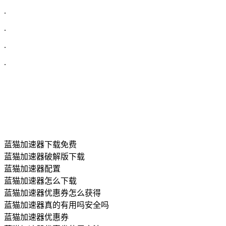
.
.
.
.
蓝猫加速器下载免费
蓝猫加速器破解版下载
蓝猫加速器配置
蓝猫加速器怎么下载
蓝猫加速器优惠券怎么获得
蓝猫加速器真的有用吗安全吗
蓝猫加速器优惠券