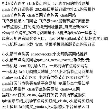
机场节点购买_clash节点购买_2元购买网站推荐网址
clash节点订阅购买_2025每日更新订阅地址2元购买推荐
clash节点购买_clash官网节点购买_clash网站
飞鸟云机场入口网址_飞鸟云clash最新节点订阅更新
ssr节点购买_订阅购买续费网址推荐_每天更新2025
v2ray节点购买_2025订阅地址小飞机推荐9元30一年指南
风车云加速官网登录入口，clash风车云tiktok节点机场购买订阅
一元机场clash下载_安卓_苹果手机最新版节点购买订阅
小火箭节点购买_shadowrocket小火箭购买网站推荐
小火箭节点购买网址iplc_ios_tiktok_teacat_海绵云2元
一元机场. com飞机场入口，一元机场节点购买网站
一元机场clash订阅购买地址_2025小火箭节点订阅地址
shadowsock节点购买_小火箭付费节点购买订阅推荐
clash订阅节点购买充值平台网址_专属节点付费知乎
clash机场推荐_clash节点购买网址_clash中文网
猫咪clash订阅_clash小猫咪订阅安卓机场节点购买
iplc国际专线_机场节点购买订阅_clash小火箭购买订阅
云上极速clash购买_yunfast小火箭购买平台登录入口