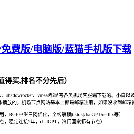
/免费版/电脑版/蓝猫手机版下载
值得买,排名不分先后）
v2ray、shadowrocket、vmess都是有各类机场客服端下载的。
小白以
体播放的。机场节点网站基本上都是邮箱注册，如果没收到邮箱
，BGP中继三网优化，全线解锁|tiktok|chatGPT/netflix等）
PL节点，稳定连接5年，chatGPT，冷门国家都有节点）