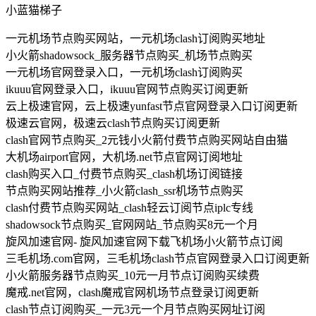
小蓝猫梯子
一元机场节点购买网站，一元机场clash订阅购买地址
小火箭shadowsock_服务器节点购买_机场节点购买
一元机场官网登录入口，一元机场clash订阅购买
ikuuu官网登录入口，ikuuu官网节点购买订阅更新
云上极速官网，云上极速yunfast节点官网登录入口订阅更新
极速云官网，极速云clash节点购买订阅更新
clash官网节点购买_2元钱小火箭付费节点购买网站自由猫
大机场airport官网，大机场.net节点官网订阅地址
clash购买入口_付费节点购买_clash机场订阅链接
节点购买网站推荐_小火箭clash_ssr机场节点购买
clash付费节点购买网站_clash轻云订阅节点iplc专线
shadowsock节点购买_官网网站_节点购买8元一个月
旋风加速官网- 旋风加速官网下载飞机场小火箭节点订阅
三毛机场.com官网，三毛机场clash节点官网登录入口订阅更新
小火箭服务器节点购买_10元一月节点订阅购买续费
魔戒.net官网，clash魔戒官网机场节点登录订阅更新
clash节点订阅购买_一元3元一个月节点购买网址订阅