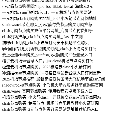
小火箭节点购买_shadowrocket小火箭购买网站推荐
小火箭节点购买网址iplc_ios_tiktok_teacat_海绵云2元
一元机场. com飞机场入口，一元机场节点购买网站
一元机场clash订阅购买地址_2025小火箭节点订阅地址
shadowsock节点购买_小火箭付费节点购买订阅推荐
clash订阅节点购买充值平台网址_专属节点付费知乎
clash机场推荐_clash节点购买网址_clash中文网
猫咪clash订阅_clash小猫咪订阅安卓机场节点购买
iplc国际专线_机场节点购买订阅_clash小火箭购买订阅
云上极速clash购买_yunfast小火箭购买平台登录入口
桔子云机场ssr登录入口，juzicloud机场节点购买订阅
极速云机场节点购买，2025极速云clash小火箭订阅
冲浪猫clash节点购买, 冲浪猫官网最新登录入口订阅更新
2025机场节点推荐_最新高速低价国际大飞机场节点ssr订阅
shadowrocket节点购买_小飞机火箭v2服务器节点购买官网
clash.verge_官网节点购买_使用教程安卓版下载入口
机场节点购买_小火箭clash一元低价高速ssr机场节点网站
clash节点购买_免费节点_机场节点配置教程小火箭订阅
clash节点购买_2元节点购买订阅网站网址推荐机场入口