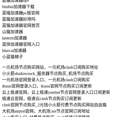
蓝猫加速器npv
biuibui加速器下载
蓝喵加速器pc版官网
蓝猫加速器好用吗
蓝猫加速器官网首页
山猫加速器
lanterm加速器
蓝快加速器官网入口
bluecat加速器
小蓝猫梯子
一元机场节点购买网站，一元机场clash订阅购买地址
小火箭shadowsock_服务器节点购买_机场节点购买
一元机场官网登录入口，一元机场clash订阅购买
ikuuu官网登录入口，ikuuu官网节点购买订阅更新
云上极速官网，云上极速yunfast节点官网登录入口订阅更新
极速云官网，极速云clash节点购买订阅更新
clash官网节点购买_2元钱小火箭付费节点购买网站自由猫
大机场airport官网，大机场.net节点官网订阅地址