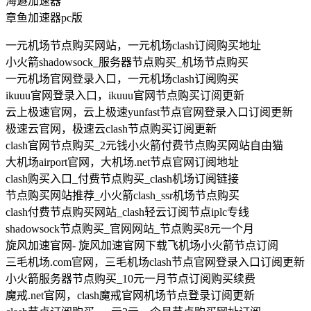
海遯加速器
章鱼加速器pc版
一元机场节点购买网站，一元机场clash订阅购买地址
小火箭shadowsock_服务器节点购买_机场节点购买
一元机场官网登录入口，一元机场clash订阅购买
ikuuu官网登录入口，ikuuu官网节点购买订阅更新
云上极速官网，云上极速yunfast节点官网登录入口订阅更新
极速云官网，极速云clash节点购买订阅更新
clash官网节点购买_2元钱小火箭付费节点购买网站自由猫
大机场airport官网，大机场.net节点官网订阅地址
clash购买入口_付费节点购买_clash机场订阅链接
节点购买网站推荐_小火箭clash_ssr机场节点购买
clash付费节点购买网站_clash轻云订阅节点iplc专线
shadowsock节点购买_官网网站_节点购买8元一个月
旋风加速官网- 旋风加速官网下载飞机场小火箭节点订阅
三毛机场.com官网，三毛机场clash节点官网登录入口订阅更新
小火箭服务器节点购买_10元一月节点订阅购买续费
魔戒.net官网，clash魔戒官网机场节点登录订阅更新