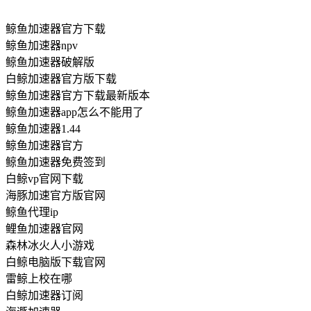
鲸鱼加速器官方下载
鲸鱼加速器npv
鲸鱼加速器破解版
白鲸加速器官方版下载
鲸鱼加速器官方下载最新版本
鲸鱼加速器app怎么不能用了
鲸鱼加速器1.44
鲸鱼加速器官方
鲸鱼加速器免费签到
白鲸vp官网下载
海豚加速官方版官网
鲸鱼代理ip
鲤鱼加速器官网
森林冰火人小游戏
白鲸电脑版下载官网
雷鲸上校在哪
白鲸加速器订阅