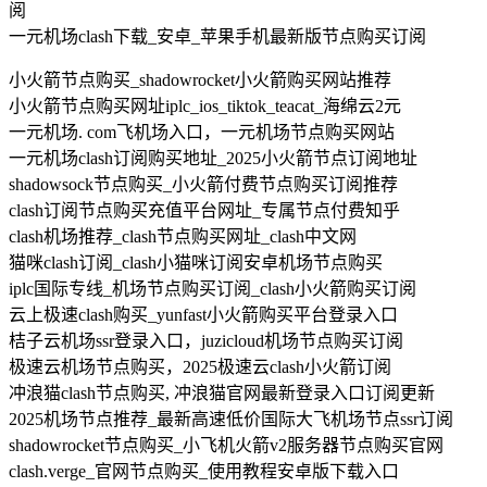
阅
一元机场clash下载_安卓_苹果手机最新版节点购买订阅
小火箭节点购买_shadowrocket小火箭购买网站推荐
小火箭节点购买网址iplc_ios_tiktok_teacat_海绵云2元
一元机场. com飞机场入口，一元机场节点购买网站
一元机场clash订阅购买地址_2025小火箭节点订阅地址
shadowsock节点购买_小火箭付费节点购买订阅推荐
clash订阅节点购买充值平台网址_专属节点付费知乎
clash机场推荐_clash节点购买网址_clash中文网
猫咪clash订阅_clash小猫咪订阅安卓机场节点购买
iplc国际专线_机场节点购买订阅_clash小火箭购买订阅
云上极速clash购买_yunfast小火箭购买平台登录入口
桔子云机场ssr登录入口，juzicloud机场节点购买订阅
极速云机场节点购买，2025极速云clash小火箭订阅
冲浪猫clash节点购买, 冲浪猫官网最新登录入口订阅更新
2025机场节点推荐_最新高速低价国际大飞机场节点ssr订阅
shadowrocket节点购买_小飞机火箭v2服务器节点购买官网
clash.verge_官网节点购买_使用教程安卓版下载入口