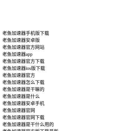
老鱼加速器手机版下载
老鱼加速器安卓版
老鱼加速器官方网站
老鱼加速器app
老鱼加速器官方下载
老鱼加速器ios版下载
老鱼加速器官方
老鱼加速器怎么下载
老鱼加速器是干嘛的
老鱼加速器是什么
老鱼加速器安卓手机
老鱼加速器官网
老鱼加速器官网下载
老鱼加速器是干什么用的