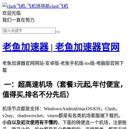
clash飞机
欢迎光临
我们一直在努力
老鱼加速器 | 老鱼加速器官网
老鱼加速器官网网站-安卓版-老鱼手机版-ios版-电脑版官网下
载
一：超高速机场（套餐3元起,年付便宜，
值得买,排名不分先后）
机场节点都是支持：Windows/Android/macOS/iOS，Clash、
v2ray、shadowrocket、vmess都是有各类机场客服端下载的。
小白以及初次使用有不懂的
，下面的随便选一个机场，注册账