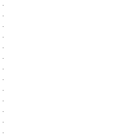
.
.
.
.
.
.
.
.
.
.
.
.
.