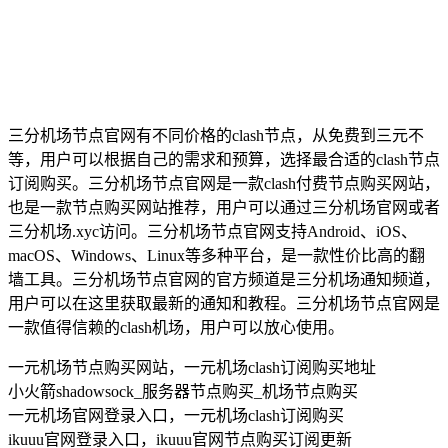
三分机场节点官网有不同价格的clash节点，从免费到三元不
等，用户可以根据自己的需求和预算，选择最合适的clash节点
订阅购买。三分机场节点官网是一款clash付费节点购买网站，
也是一款节点购买网站推荐，用户可以通过三分机场官网或者
三分机场.xyc访问。三分机场节点官网支持Android、iOS、
macOS、Windows、Linux等多种平台，是一款性价比高的翻
墙工具。三分机场节点官网的官方频道是三分机场通知频道，
用户可以在这里获取最新的通知和教程。三分机场节点官网是
一款值得信赖的clash机场，用户可以放心使用。
一元机场节点购买网站，一元机场clash订阅购买地址
小火箭shadowsock_服务器节点购买_机场节点购买
一元机场官网登录入口，一元机场clash订阅购买
ikuuu官网登录入口，ikuuu官网节点购买订阅更新