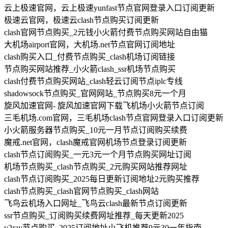
云上极速官网，云上极速yunfast节点官网登录入口订阅更新
极速云官网，极速云clash节点购买订阅更新
clash官网节点购买_2元钱小火箭付费节点购买网站自由猫
大机场airport官网，大机场.net节点官网订阅地址
clash购买入口_付费节点购买_clash机场订阅链接
节点购买网站推荐_小火箭clash_ssr机场节点购买
clash付费节点购买网站_clash轻云订阅节点iplc专线
shadowsock节点购买_官网网站_节点购买8元一个月
旋风加速官网- 旋风加速官网下载飞机场小火箭节点订阅
三毛机场.com官网，三毛机场clash节点官网登录入口订阅更新
小火箭服务器节点购买_10元一月节点订阅购买续费
魔戒.net官网，clash魔戒官网机场节点登录订阅更新
clash节点订阅购买_一元3元一个月节点购买网址订阅
机场节点购买_clash节点购买_2元购买网站推荐网址
clash节点订阅购买_2025每日更新订阅地址2元购买推荐
clash节点购买_clash官网节点购买_clash网站
飞鸟云机场入口网址_飞鸟云clash最新节点订阅更新
ssr节点购买_订阅购买续费网址推荐_每天更新2025
v2ray节点购买_2025订阅地址小飞机推荐9元30一年指南