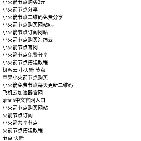
小火箭节点购买2元
小火箭节点分享
小火箭节点二维码免费分享
小火箭节点购买网站ios
小火箭节点订阅网站
小火箭节点购买海绵云
小火箭节点官网
小火箭节点免费分享
小火箭节点搭建教程
极客云 小火箭 节点
苹果小火箭节点购买
小火箭免费节点每天更新二维码
飞机云加速器官网
github中文官网入口
小火箭节点购买网站
火箭节点订阅
小火箭共享节点
火箭节点搭建教程
节点 火箭