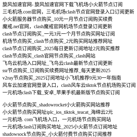
旋风加速官网- 旋风加速官网下载飞机场小火箭节点订阅
三毛机场.com官网，三毛机场clash节点官网登录入口订阅更新
小火箭服务器节点购买_10元一月节点订阅购买续费
魔戒.net官网，clash魔戒官网机场节点登录订阅更新
clash节点订阅购买_一元3元一个月节点购买网址订阅
机场节点购买_clash节点购买_2元购买网站推荐网址
clash节点订阅购买_2025每日更新订阅地址2元购买推荐
clash节点购买_clash官网节点购买_clash网站
飞鸟云机场入口网址_飞鸟云clash最新节点订阅更新
ssr节点购买_订阅购买续费网址推荐_每天更新2025
v2ray节点购买_2025订阅地址小飞机推荐9元30一年指南
风车云加速官网登录入口，clash风车云tiktok节点机场购买订阅
一元机场clash下载_安卓_苹果手机最新版节点购买订阅
小火箭节点购买_shadowrocket小火箭购买网站推荐
小火箭节点购买网址iplc_ios_tiktok_teacat_海绵云2元
一元机场. com飞机场入口，一元机场节点购买网站
一元机场clash订阅购买地址_2025小火箭节点订阅地址
shadowsock节点购买_小火箭付费节点购买订阅推荐