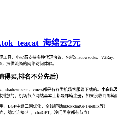
tok_teacat_海绵云2元
络代理工具，小火箭支持多种代理协议，包括Shadowsocks、V2R
量，提供流畅的网络访问体验。
值得买,排名不分先后）
v2ray、shadowrocket、vmess都是有各类机场客服端下载的。
小白以
体播放的。机场节点网站基本上都是邮箱注册，如果没收到邮箱
，BGP中继三网优化，全线解锁|tiktok|chatGPT/netflix等）
PL节点，稳定连接5年，chatGPT，冷门国家都有节点）