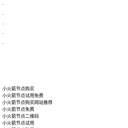
.
.
.
.
.
小火箭节点购买
小火箭节点试用免费
小火箭节点购买网站推荐
小火箭节点免费
小火箭节点二维码
小火箭节点试用