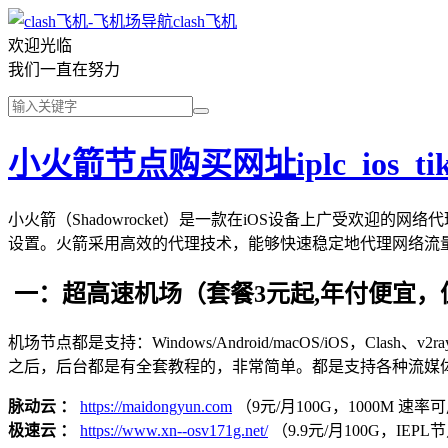
clash飞机
欢迎光临
我们一直在努力
小火箭节点购买网址iplc_ios_tik
小火箭（Shadowrocket）是一款在iOS设备上广受欢迎的网
设置。火箭采用高效的代理技术，能够快速稳定地代理网络流
一：超高速机场（套餐3元起,年付便宜，
机场节点都是支持：Windows/Android/macOS/iOS，Clash、
之后，后台都是有全套教程的，非常简单。都是支持各种流媒
脉动云 ：
https://maidongyun.com
（9元/月100G，1000M 速率可用
极速云 ：
https://www.xn--osv171g.net/
（9.9元/月100G，IE