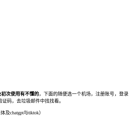
及初次使用有不懂的
，下面的随便选一个机场，注册账号，登录
验证码，去垃圾邮件中找找看。
atgpt与tiktok）