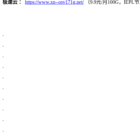
极速云 ：
https://www.xn--osv171g.net/
（9.9元/月100G，IE
.
.
.
.
.
.
.
.
.
.