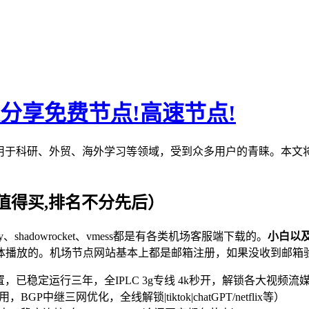
,每天分享免费节点!高速节点!
被广泛应用于科研、外贸、海外学习等领域，受到众多用户的青睐。本
值得买,排名不分先后）
v2ray、shadowrocket、vmess都是有各类机场客服端下载的。
小白以
体播放的。机场节点网站基本上都是邮箱注册，如果没收到邮箱
，已稳定运行三年，全IPLC 3g专线 4k秒开，解锁各大视频流媒体及ch
，BGP中继三网优化，全线解锁|tiktok|chatGPT/netflix等）