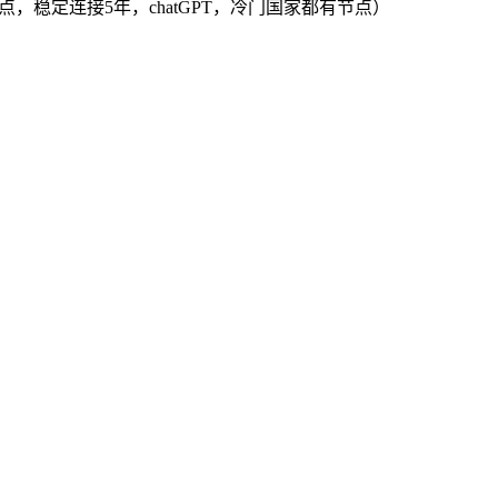
PL节点，稳定连接5年，chatGPT，冷门国家都有节点）