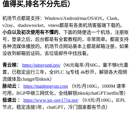
值得买,排名不分先后）
机场节点都是支持：Windows/Android/macOS/iOS，Clash、
v2ray、shadowrocket、vmess都是有各类机场客服端下载的。
小白以及初次使用有不懂的
，下面的随便选一个机场，注册账
号，登录之后，后台都是有全套教程的，非常简单。都是支持
各种流媒体播放的。机场节点网站基本上都是邮箱注册，如果
没收到邮箱验证码，去垃圾邮件中找找看。
青云梯：
https://qingyunti.pro/
（96元每年/月60G，量不够8元重
置，已稳定运行三年，全IPLC 3g专线 4k秒开，解锁各大视频
流媒体及chatgpt与tiktok）
脉动云 ：
https://maidongyun.com
（9元/月100G，1000M 速率
可用，BGP中继三网优化，全线解锁|tiktok|chatGPT/netflix等）
极速云 ：
https://www.xn--osv171g.net/
（9.9元/月100G，IEPL
节点，稳定连接5年，chatGPT，冷门国家都有节点）