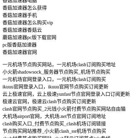
香菇加速器电脑
香菇加速器怎么获得
香菇加速器手机
香菇加速器怎么购买vip
香菇加速器香菇云
蘑菇加速器pc版下载官网
pc版香菇加速器
香菇加速器官网
一元机场节点购买网站，一元机场clash订阅购买地址
小火箭shadowsock_服务器节点购买_机场节点购买
一元机场官网登录入口，一元机场clash订阅购买
ikuuu官网登录入口，ikuuu官网节点购买订阅更新
云上极速官网，云上极速yunfast节点官网登录入口订阅更新
极速云官网，极速云clash节点购买订阅更新
clash官网节点购买_2元钱小火箭付费节点购买网站自由猫
大机场airport官网，大机场.net节点官网订阅地址
clash购买入口_付费节点购买_clash机场订阅链接
节点购买网站推荐_小火箭clash_ssr机场节点购买