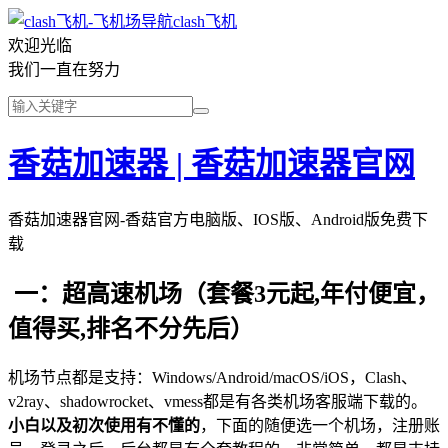
clash飞机
欢迎光临
我们一直在努力
香菇加速器 | 香菇加速器官网
香菇加速器官网-香菇官方电脑版、IOS版、Android版免费下
载
一：超高速机场（套餐3元起,年付便宜，
值得买,排名不分先后）
机场节点都是支持：Windows/Android/macOS/iOS，Clash、
v2ray、shadowrocket、vmess都是有各类机场客服端下载的。
小白以及初次使用有不懂的
，下面的随便选一个机场，注册账