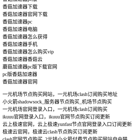
香菇加速器下载
香菇加速器官网下载
香菇加速器pc
香菇加速器电脑
香菇加速器怎么获得
香菇加速器手机
香菇加速器怎么购买vip
香菇加速器香菇云
蘑菇加速器pc版下载官网
pc版香菇加速器
香菇加速器官网
一元机场节点购买网站，一元机场clash订阅购买地址
小火箭shadowsock_服务器节点购买_机场节点购买
一元机场官网登录入口，一元机场clash订阅购买
ikuuu官网登录入口，ikuuu官网节点购买订阅更新
云上极速官网，云上极速yunfast节点官网登录入口订阅更新
极速云官网，极速云clash节点购买订阅更新
clash官网节点购买_2元钱小火箭付费节点购买网站自由猫