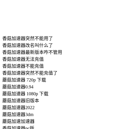
香菇加速器突然不能用了
香菇加速器改名叫什么了
香菇加速器最新版本咋不管用
香菇加速器无法充值
香菇加速器不能充值
香菇加速器突然不能充值了
蘑菇加速器 720p 下载
蘑菇加速器0.94
蘑菇加速器 1080p 下载
蘑菇加速器旧版本
蘑菇加速器2022
蘑菇加速器3dm
蘑菇加速加速器
香菇加速器pc版