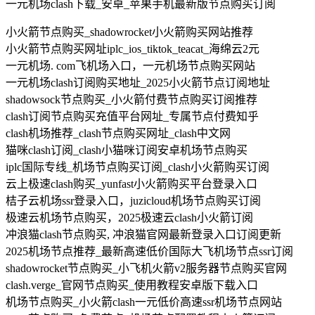
一元机场clash下载_安卓_苹果手机最新版节点购买订阅
小火箭节点购买_shadowrocket小火箭购买网站推荐
小火箭节点购买网址iplc_ios_tiktok_teacat_海绵云2元
一元机场. com飞机场入口，一元机场节点购买网站
一元机场clash订阅购买地址_2025小火箭节点订阅地址
shadowsock节点购买_小火箭付费节点购买订阅推荐
clash订阅节点购买充值平台网址_专属节点付费知乎
clash机场推荐_clash节点购买网址_clash中文网
猫咪clash订阅_clash小猫咪订阅安卓机场节点购买
iplc国际专线_机场节点购买订阅_clash小火箭购买订阅
云上极速clash购买_yunfast小火箭购买平台登录入口
桔子云机场ssr登录入口，juzicloud机场节点购买订阅
极速云机场节点购买，2025极速云clash小火箭订阅
冲浪猫clash节点购买, 冲浪猫官网最新登录入口订阅更新
2025机场节点推荐_最新高速低价国际大飞机场节点ssr订阅
shadowrocket节点购买_小飞机火箭v2服务器节点购买官网
clash.verge_官网节点购买_使用教程安卓版下载入口
机场节点购买_小火箭clash一元低价高速ssr机场节点网站