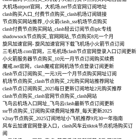
大机场airport官网，大机场.net节点官网订阅地址
clash购买入口_付费节点购买_clash机场订阅链接
节点购买网站推荐_小火箭clash_ssr机场节点购买
clash付费节点购买网站_clash轻云订阅节点iplc专线
shadowsock节点购买_官网网站_节点购买8元一个月
旋风加速官网- 旋风加速官网下载飞机场小火箭节点订阅
三毛机场.com官网，三毛机场clash节点官网登录入口订阅更新
小火箭服务器节点购买_10元一月节点订阅购买续费
魔戒.net官网，clash魔戒官网机场节点登录订阅更新
clash节点订阅购买_一元3元一个月节点购买网址订阅
机场节点购买_clash节点购买_2元购买网站推荐网址
clash节点订阅购买_2025每日更新订阅地址2元购买推荐
clash节点购买_clash官网节点购买_clash网站
飞鸟云机场入口网址_飞鸟云clash最新节点订阅更新
ssr节点购买_订阅购买续费网址推荐_每天更新2025
v2ray节点购买_2025订阅地址小飞机推荐9元30一年指南
风车云加速官网登录入口，clash风车云tiktok节点机场购买订
阅