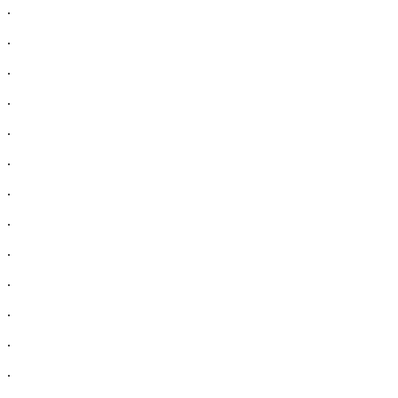
.
.
.
.
.
.
.
.
.
.
.
.
.