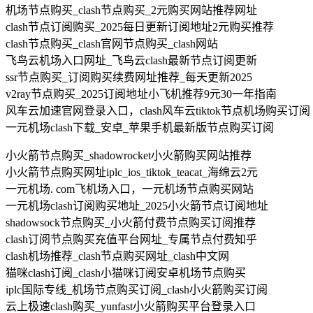
机场节点购买_clash节点购买_2元购买网站推荐网址
clash节点订阅购买_2025每日更新订阅地址2元购买推荐
clash节点购买_clash官网节点购买_clash网站
飞鸟云机场入口网址_飞鸟云clash最新节点订阅更新
ssr节点购买_订阅购买续费网址推荐_每天更新2025
v2ray节点购买_2025订阅地址小飞机推荐9元30一年指南
风车云加速官网登录入口，clash风车云tiktok节点机场购买订阅
一元机场clash下载_安卓_苹果手机最新版节点购买订阅
小火箭节点购买_shadowrocket小火箭购买网站推荐
小火箭节点购买网址iplc_ios_tiktok_teacat_海绵云2元
一元机场. com飞机场入口，一元机场节点购买网站
一元机场clash订阅购买地址_2025小火箭节点订阅地址
shadowsock节点购买_小火箭付费节点购买订阅推荐
clash订阅节点购买充值平台网址_专属节点付费知乎
clash机场推荐_clash节点购买网址_clash中文网
猫咪clash订阅_clash小猫咪订阅安卓机场节点购买
iplc国际专线_机场节点购买订阅_clash小火箭购买订阅
云上极速clash购买_yunfast小火箭购买平台登录入口