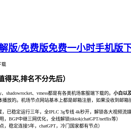
破解版/免费版免费一小时手机版
下载
值得买,排名不分先后）
v2ray、shadowrocket、vmess都是有各类机场客服端下载的。
小白以
体播放的。机场节点网站基本上都是邮箱注册，如果没收到邮箱
，已稳定运行三年，全IPLC 3g专线 4k秒开，解锁各大视频流媒体及ch
，BGP中继三网优化，全线解锁|tiktok|chatGPT/netflix等）
PL节点，稳定连接5年，chatGPT，冷门国家都有节点）