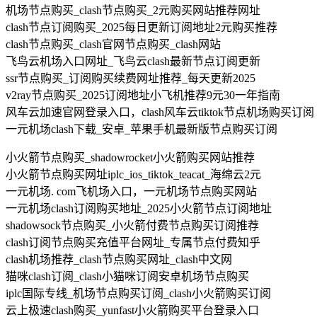
机场节点购买_clash节点购买_2元购买网站推荐网址
clash节点订阅购买_2025每日更新订阅地址2元购买推荐
clash节点购买_clash官网节点购买_clash网站
飞鸟云机场入口网址_飞鸟云clash最新节点订阅更新
ssr节点购买_订阅购买续费网址推荐_每天更新2025
v2ray节点购买_2025订阅地址小飞机推荐9元30一年指南
风车云加速官网登录入口，clash风车云tiktok节点机场购买订阅
一元机场clash下载_安卓_苹果手机最新版节点购买订阅
小火箭节点购买_shadowrocket小火箭购买网站推荐
小火箭节点购买网址iplc_ios_tiktok_teacat_海绵云2元
一元机场. com飞机场入口，一元机场节点购买网站
一元机场clash订阅购买地址_2025小火箭节点订阅地址
shadowsock节点购买_小火箭付费节点购买订阅推荐
clash订阅节点购买充值平台网址_专属节点付费知乎
clash机场推荐_clash节点购买网址_clash中文网
猫咪clash订阅_clash小猫咪订阅安卓机场节点购买
iplc国际专线_机场节点购买订阅_clash小火箭购买订阅
云上极速clash购买_yunfast小火箭购买平台登录入口