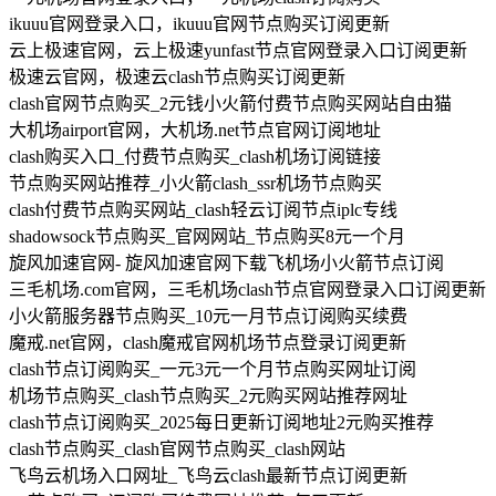
ikuuu官网登录入口，ikuuu官网节点购买订阅更新
云上极速官网，云上极速yunfast节点官网登录入口订阅更新
极速云官网，极速云clash节点购买订阅更新
clash官网节点购买_2元钱小火箭付费节点购买网站自由猫
大机场airport官网，大机场.net节点官网订阅地址
clash购买入口_付费节点购买_clash机场订阅链接
节点购买网站推荐_小火箭clash_ssr机场节点购买
clash付费节点购买网站_clash轻云订阅节点iplc专线
shadowsock节点购买_官网网站_节点购买8元一个月
旋风加速官网- 旋风加速官网下载飞机场小火箭节点订阅
三毛机场.com官网，三毛机场clash节点官网登录入口订阅更新
小火箭服务器节点购买_10元一月节点订阅购买续费
魔戒.net官网，clash魔戒官网机场节点登录订阅更新
clash节点订阅购买_一元3元一个月节点购买网址订阅
机场节点购买_clash节点购买_2元购买网站推荐网址
clash节点订阅购买_2025每日更新订阅地址2元购买推荐
clash节点购买_clash官网节点购买_clash网站
飞鸟云机场入口网址_飞鸟云clash最新节点订阅更新