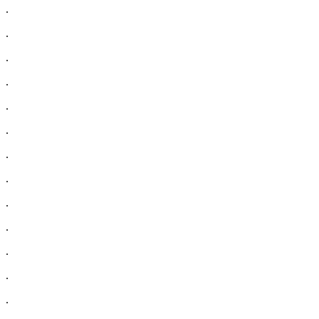
.
.
.
.
.
.
.
.
.
.
.
.
.