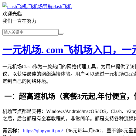
clash飞机
欢迎光临
我们一直在努力
一元机场. com飞机场入口，
一元机场Clash作为一款热门的网络代理工具，为用户提供了访问
议，以获得最佳的网络连接体验。用户可以通过一元机场Cla
定制自己的网络环境。
一：超高速机场（套餐3元起,年付便宜，
机场节点都是支持：Windows/Android/macOS/iOS，Clash、
之后，后台都是有全套教程的，非常简单。都是支持各种流媒
青云梯：
https://qingyunti.pro/
（96元每年/月60G，量不够8元重置