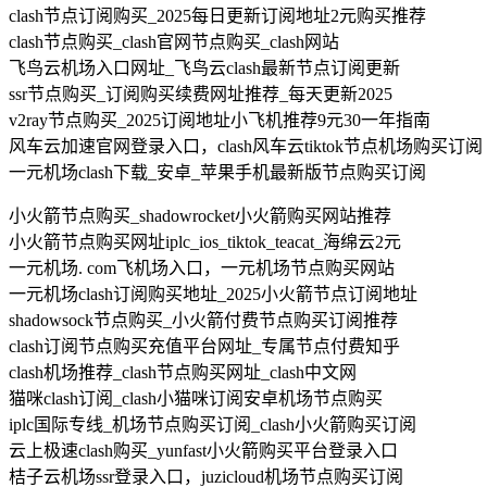
clash节点订阅购买_2025每日更新订阅地址2元购买推荐
clash节点购买_clash官网节点购买_clash网站
飞鸟云机场入口网址_飞鸟云clash最新节点订阅更新
ssr节点购买_订阅购买续费网址推荐_每天更新2025
v2ray节点购买_2025订阅地址小飞机推荐9元30一年指南
风车云加速官网登录入口，clash风车云tiktok节点机场购买订阅
一元机场clash下载_安卓_苹果手机最新版节点购买订阅
小火箭节点购买_shadowrocket小火箭购买网站推荐
小火箭节点购买网址iplc_ios_tiktok_teacat_海绵云2元
一元机场. com飞机场入口，一元机场节点购买网站
一元机场clash订阅购买地址_2025小火箭节点订阅地址
shadowsock节点购买_小火箭付费节点购买订阅推荐
clash订阅节点购买充值平台网址_专属节点付费知乎
clash机场推荐_clash节点购买网址_clash中文网
猫咪clash订阅_clash小猫咪订阅安卓机场节点购买
iplc国际专线_机场节点购买订阅_clash小火箭购买订阅
云上极速clash购买_yunfast小火箭购买平台登录入口
桔子云机场ssr登录入口，juzicloud机场节点购买订阅