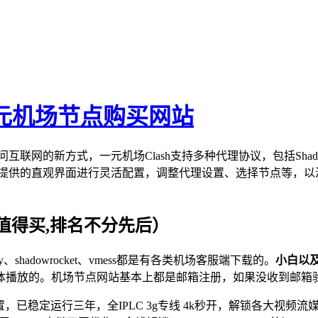
一元机场节点购买网站
互联网的新方式，一元机场Clash支持多种代理协议，包括Shado
sh提供的直观界面进行灵活配置，调整代理设置、选择节点等，
值得买,排名不分先后）
v2ray、shadowrocket、vmess都是有各类机场客服端下载的。
小白以
体播放的。机场节点网站基本上都是邮箱注册，如果没收到邮箱
，已稳定运行三年，全IPLC 3g专线 4k秒开，解锁各大视频流媒体及ch