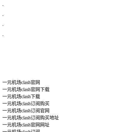
.
.
.
.
一元机场clash官网
一元机场clash官网下载
一元机场clash下载
一元机场clash订阅购买
一元机场clash订阅官网
一元机场clash订阅购买地址
一元机场clash官网网址
一元机场clash订阅