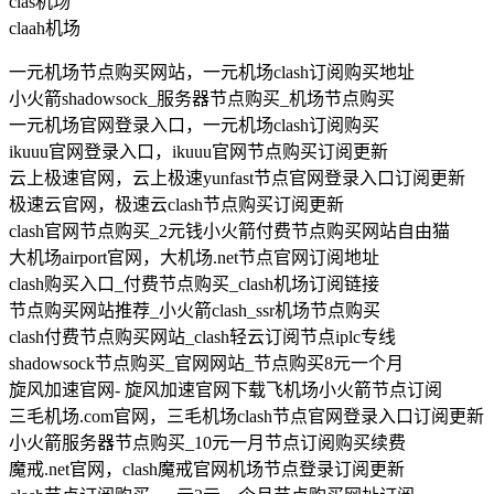
clas机场
claah机场
一元机场节点购买网站，一元机场clash订阅购买地址
小火箭shadowsock_服务器节点购买_机场节点购买
一元机场官网登录入口，一元机场clash订阅购买
ikuuu官网登录入口，ikuuu官网节点购买订阅更新
云上极速官网，云上极速yunfast节点官网登录入口订阅更新
极速云官网，极速云clash节点购买订阅更新
clash官网节点购买_2元钱小火箭付费节点购买网站自由猫
大机场airport官网，大机场.net节点官网订阅地址
clash购买入口_付费节点购买_clash机场订阅链接
节点购买网站推荐_小火箭clash_ssr机场节点购买
clash付费节点购买网站_clash轻云订阅节点iplc专线
shadowsock节点购买_官网网站_节点购买8元一个月
旋风加速官网- 旋风加速官网下载飞机场小火箭节点订阅
三毛机场.com官网，三毛机场clash节点官网登录入口订阅更新
小火箭服务器节点购买_10元一月节点订阅购买续费
魔戒.net官网，clash魔戒官网机场节点登录订阅更新