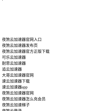
夜煞云加速器官网入口
夜煞云加速器发布页
夜煞云加速器官方正版下载
可乐云加速器
耐思云加速器
追云加速器
大哥云加速器官网
速云加速器下载
速云加速器app
夜煞云加速器官网
夜煞云加速器怎么充会员
夜煞云加速梯子
夜煞云登录