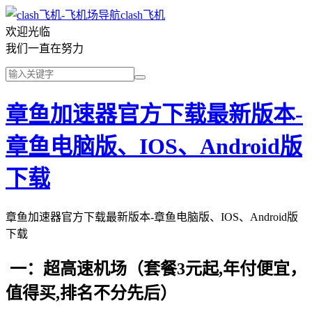
clash飞机
欢迎光临
我们一直在努力
章鱼加速器官方下载最新版本-
章鱼电脑版、IOS、Android版
下载
章鱼加速器官方下载最新版本-章鱼电脑版、IOS、Android版
下载
一：超高速机场（套餐3元起,年付便宜，
值得买,排名不分先后）