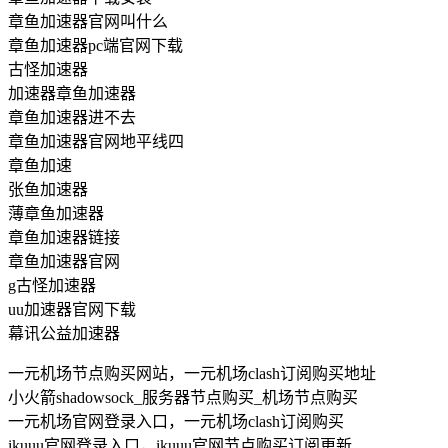
章鱼加速器官网叫什么
章鱼加速器pc端官网下载
古怪加速器
加速器章鱼加速器
章鱼加速器进不去
章鱼加速器官网地平线四
章鱼加速
张鱼加速器
薄章鱼加速器
章鱼加速器链接
章鱼加速器官网
g古怪加速器
uu加速器官网下载
幕讯公益加速器
一元机场节点购买网站，一元机场clash订阅购买地址
小火箭shadowsock_服务器节点购买_机场节点购买
一元机场官网登录入口，一元机场clash订阅购买
ikuuu官网登录入口，ikuuu官网节点购买订阅更新