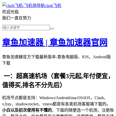
clash飞机
欢迎光临
我们一直在努力
章鱼加速器 | 章鱼加速器官网
章鱼加速器官方下载最新版本-章鱼电脑版、IOS、Android版
下载
一：超高速机场（套餐3元起,年付便宜，
值得买,排名不分先后）
机场节点都是支持：Windows/Android/macOS/iOS，Clash、
v2ray、shadowrocket、vmess都是有各类机场客服端下载的。
小白以及初次使用有不懂的
，下面的随便选一个机场，注册账