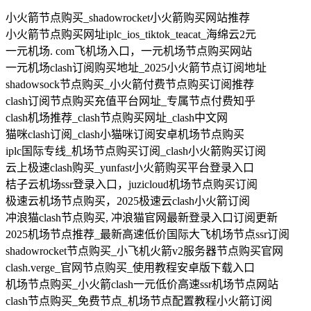
小火箭节点购买_shadowrocket小火箭购买网站推荐
小火箭节点购买网址iplc_ios_tiktok_teacat_海绵云2元
一元机场. com飞机场入口，一元机场节点购买网站
一元机场clash订阅购买地址_2025小火箭节点订阅地址
shadowsock节点购买_小火箭付费节点购买订阅推荐
clash订阅节点购买充值平台网址_专属节点付费知乎
clash机场推荐_clash节点购买网址_clash中文网
猫咪clash订阅_clash小猫咪订阅安卓机场节点购买
iplc国际专线_机场节点购买订阅_clash小火箭购买订阅
云上极速clash购买_yunfast小火箭购买平台登录入口
桔子云机场ssr登录入口，juzicloud机场节点购买订阅
极速云机场节点购买，2025极速云clash小火箭订阅
冲浪猫clash节点购买, 冲浪猫官网最新登录入口订阅更新
2025机场节点推荐_最新高速低价国际大飞机场节点ssr订阅
shadowrocket节点购买_小飞机火箭v2服务器节点购买官网
clash.verge_官网节点购买_使用教程安卓版下载入口
机场节点购买_小火箭clash一元低价高速ssr机场节点网站
clash节点购买_免费节点_机场节点配置教程小火箭订阅